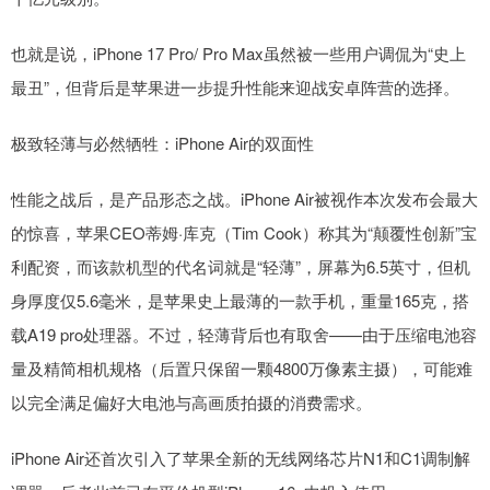
也就是说，iPhone 17 Pro/ Pro Max虽然被一些用户调侃为“史上
最丑”，但背后是苹果进一步提升性能来迎战安卓阵营的选择。
极致轻薄与必然牺牲：iPhone Air的双面性
性能之战后，是产品形态之战。iPhone Air被视作本次发布会最大
的惊喜，苹果CEO蒂姆·库克（Tim Cook）称其为“颠覆性创新”宝
利配资，而该款机型的代名词就是“轻薄”，屏幕为6.5英寸，但机
身厚度仅5.6毫米，是苹果史上最薄的一款手机，重量165克，搭
载A19 pro处理器。不过，轻薄背后也有取舍——由于压缩电池容
量及精简相机规格（后置只保留一颗4800万像素主摄），可能难
以完全满足偏好大电池与高画质拍摄的消费需求。
iPhone Air还首次引入了苹果全新的无线网络芯片N1和C1调制解