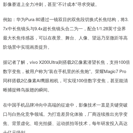
影像赛道上全力冲刺，甚至“不计成本”寻求突破。
例如：华为Pura 80通过一镜双目的双焦段切换式长焦结构，将3.
7x中长焦镜头与9.4x超长焦镜头合二为一，配合1/1.28英寸业界
最大长焦传感器，可以在夜景、舞台、人像、望远乃至微距等高
阶场景中实现画质提升。
据记者了解，vivo X200Ultra则搭载2亿像素潜望长焦，支持100倍
数字变焦，被用户称为“装在手机里的长焦炮”。荣耀Magic7 Pro
同样搭载2亿像素AI鹰眼相机，可实现100倍数字变焦，甚至能清
晰捕捉蜂鸟振翅的瞬间。
在中国手机品牌冲向中高端的征途中，影像技术一直是关键突破
口与白热化竞争领域。为打造差异化体验，厂商连续推出光学变
焦、背景虚化、暗光拍摄、运动抓拍等技术，每年研发投入高达
十亿元级别。