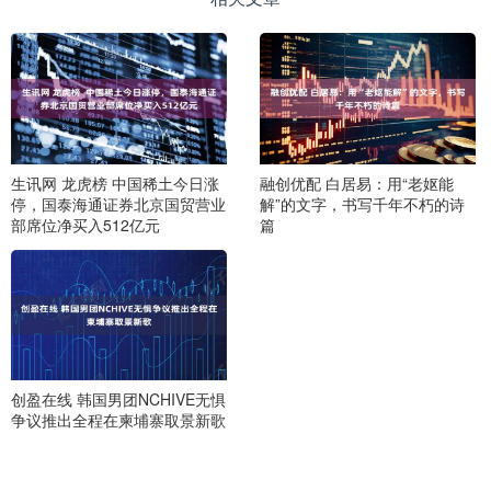
生讯网 龙虎榜 中国稀土今日涨
融创优配 白居易：用“老妪能
停，国泰海通证券北京国贸营业
解”的文字，书写千年不朽的诗
部席位净买入512亿元
篇
创盈在线 韩国男团NCHIVE无惧
争议推出全程在柬埔寨取景新歌