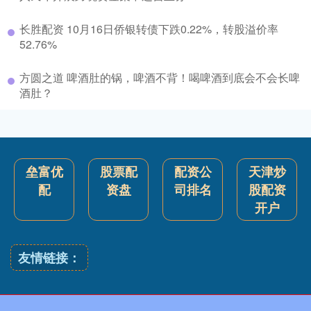
长胜配资 10月16日侨银转债下跌0.22%，转股溢价率
52.76%
方圆之道 啤酒肚的锅，啤酒不背！喝啤酒到底会不会长啤
酒肚？
垒富优
股票配
配资公
天津炒
配
资盘
司排名
股配资
开户
友情链接：