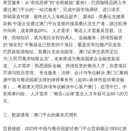
商贸服务：从“牵线搭桥”到“全程赋能” 案例1：巴西咖啡品牌入华
通过澳门平台的“一站式服务”，完成中国市场调研、进口清关、
营销渠道对接，最终进入上海精品超市。 案例2：莫桑比克腰果
采购 中国企业通过澳门平台直接对接莫桑比克生产者，跳过欧洲
中间商，成本降低20%。 人才需求：葡语人才需兼具贸易、法
律、营销知识，成为项目全程协调人。 金融服务：跨境投融资
的“催化剂” 中葡基金已投资20个项目，覆盖安哥拉棚户区改造、
巴西新能源电站、莫桑比克农业园等。 澳门证券交易所定位
为“人民币离岸纳斯达克”，未来将成为葡语国家企业融资新渠
道。 人才需求：熟悉国际金融、跨境投资的葡语人才，负责项目
尽调与投后管理。 专业服务：法律、会计与争议解决 澳门汇聚精
通中国与葡语国家法律的律师事务所（如30+家律所提供葡语服
务）。 粤港澳大湾区跨境争议解决中心落户澳门，处理中巴、中
安商事纠纷。 人才需求：“葡语+法律”复合人才年薪可达80-120万
元。
三、数据透视：澳门平台的爆发式增长
贸易规模：2023年中国与葡语国家经澳门平台贸易额达1800亿美