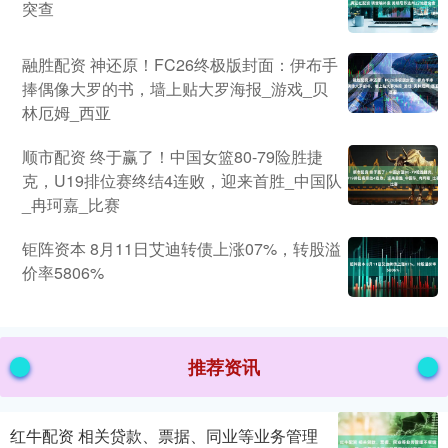
突查
融胜配资 神还原！FC26终极版封面：伊布手
捧偶像大罗的书，墙上贴大罗海报_游戏_贝
林厄姆_西亚
顺市配资 终于赢了！中国女篮80-79险胜捷
克，U19排位赛终结4连败，迎来首胜_中国队
_冉珂嘉_比赛
钜阵资本 8月11日艾迪转债上涨07%，转股溢
价率5806%
推荐资讯
红牛配资 相关贷款、票据、同业等业务管理