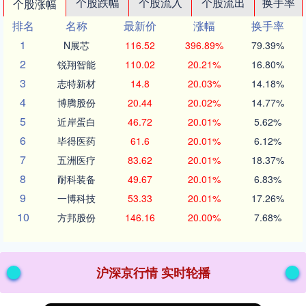
个股跌幅
个股流入
个股流出
换手率
个股涨幅
排名
名称
最新价
涨幅
换手率
1
N展芯
116.52
396.89%
79.39%
2
锐翔智能
110.02
20.21%
16.80%
3
志特新材
14.8
20.03%
14.18%
4
博腾股份
20.44
20.02%
14.77%
5
近岸蛋白
46.72
20.01%
5.62%
6
毕得医药
61.6
20.01%
6.12%
7
五洲医疗
83.62
20.01%
18.37%
8
耐科装备
49.67
20.01%
6.83%
9
一博科技
53.33
20.01%
17.26%
10
方邦股份
146.16
20.00%
7.68%
沪深京行情 实时轮播