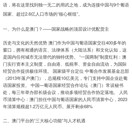
语，将在这里找到独一无二的用武之地，成为连接中国与9个葡语
国家、超过2.6亿人口市场的“核心枢纽”。
一、为什么是澳门？——国家战略的顶层设计优配货主
历史与文化的天然优势 澳门作为中国与葡语国家交往400多年的
窗口，拥有相通的语言、法律体系（大陆法系）和文化认知，这
是国内任何城市无法替代的独特优势。 “一国两制”制度红利：澳
门实行资本主义制度，自由港、低税率、资金自由流动，为国际
经贸合作提供极佳环境。 国家级平台定位 中葡合作发展基金总部
（2013年落户澳门），总规模10亿美元，专门支持中国企业赴葡
语国家投资。 中国—葡语国家经贸合作论坛（澳门）常设秘书
处，每三年举办部长级会议，推动多项经贸合作协定落地。 人民
币清算中心：澳门担任中国与葡语国家的人民币清算中心，2023
年清算规模超1.2万亿元人民币。展开剩余68%
二、澳门平台的“三大核心功能”与人才机遇