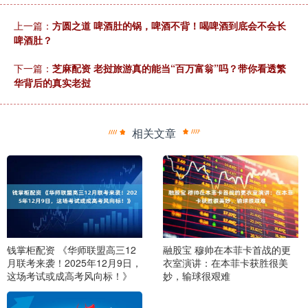
上一篇：
方圆之道 啤酒肚的锅，啤酒不背！喝啤酒到底会不会长
啤酒肚？
下一篇：
芝麻配资 老挝旅游真的能当“百万富翁”吗？带你看透繁
华背后的真实老挝
相关文章
钱掌柜配资 《华师联盟高三12
融股宝 穆帅在本菲卡首战的更
月联考来袭！2025年12月9日，
衣室演讲：在本菲卡获胜很美
这场考试或成高考风向标！》
妙，输球很艰难