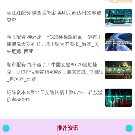
满江红配资 调查骗补案 美明尼苏达州22地遭
突查
融胜配资 神还原！FC26终极版封面：伊布手
捧偶像大罗的书，墙上贴大罗海报_游戏_贝
林厄姆_西亚
顺市配资 终于赢了！中国女篮80-79险胜捷
克，U19排位赛终结4连败，迎来首胜_中国队
_冉珂嘉_比赛
钜阵资本 8月11日艾迪转债上涨07%，转股溢
价率5806%
推荐资讯